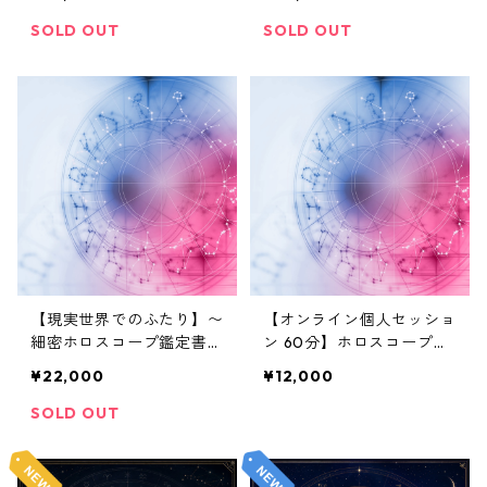
析と解説書（20,000文字
の繋がりがもたらすもの
程度）
SOLD OUT
SOLD OUT
【現実世界でのふたり】〜
【オンライン個人セッショ
細密ホロスコープ鑑定書〜
ン 60分】ホロスコープ鑑
お相手と現実的にどのよう
定 〜魂の旅を知ろう〜
¥22,000
¥12,000
な相関関係かパートナーシ
ップの形を見ます
SOLD OUT