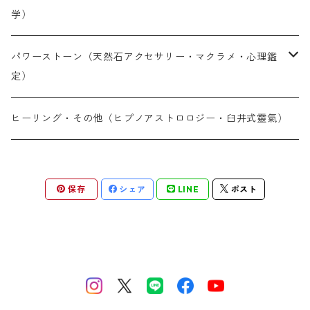
学）
オンライン通話鑑定（30分単位・予約制）
LINE鑑定（30分単位・予約制）
パワーストーン（天然石アクセサリー・マクラメ・心理鑑
定）
メール鑑定（PDF納品10〜14日）
オンライン鑑定（30分単位・予約制）
天然石アイテム
ヒーリング・その他（ヒプノアストロロジー・臼井式靈氣）
対面鑑定（完全予約制）
メール鑑定（PDF納品 現在10〜14日）
パワーストーン心理鑑定
対面鑑定（完全予約制）
保存
シェア
LINE
ポスト
その他