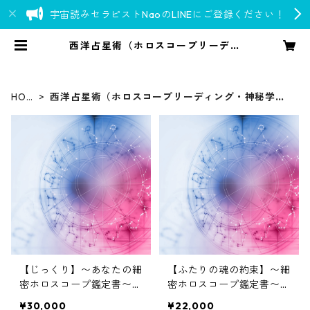
宇宙読みセラピストNaoのLINEにご登録ください！
西洋占星術（ホロスコープリーディ
ング・神秘学・人智学） | Go over
777
HOM
西洋占星術（ホロスコープリーディング・神秘学・
E
人智学）
【じっくり】〜あなたの細
【ふたりの魂の約束】〜細
密ホロスコープ鑑定書〜
密ホロスコープ鑑定書〜
ネイタルチャートの徹底分
お相手と出会った意味や魂
¥30,000
¥22,000