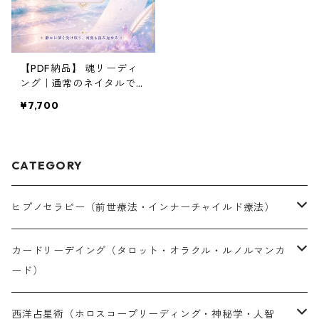
【PDF納品】 魂リーディ
ング｜通常のネイタルでは
届かない魂の意識領域を読
¥7,700
む鑑定書
CATEGORY
ヒプノセラピー（前世療法・インナーチャイルド療法）
対面セラピー（完全予約制）
カードリーデイング（タロット・オラクル・ルノルマンカ
ード）
オンラインセラピー（完全予約制）
LINE鑑定（30分単位・予約制）
西洋占星術（ホロスコープリーディング・神秘学・人智