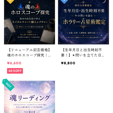
【リニューアル記念価格】
【生年月日と出生時刻不
魂のホロスコープ探究｜自
要！】✴︎問いを立てた日時
分の出生図で学ぶネイタル
のホロスコープでエネルギ
¥6,600
¥8,800
チャート個人レクチャー
ーの起点と結果の傾向を見
40%OFF
る✴︎