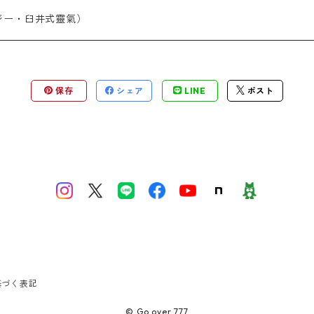
ジー・臼井式靈氣）
保存
シェア
LINE
ポスト
基づく表記
© Go over 777