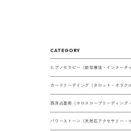
CATEGORY
ヒプノセラピー（前世療法・インナーチ
対面セラピー（完全予約制）
カードリーデイング（タロット・オラク
オンラインセラピー（完全予約制）
LINE鑑定（30分単位・予約制）
西洋占星術（ホロスコープリーディング
オンライン通話鑑定（30分単位・予約制
LINE鑑定（30分単位・予約制）
パワーストーン（天然石アクセサリー・