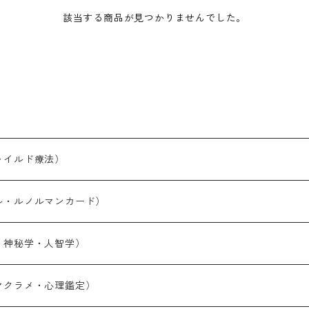
該当する商品が見つかりませんでした。
ャイルド療法）
ル・ルノルマンカード）
・神秘学・人智学）
）
マクラメ・心理鑑定）