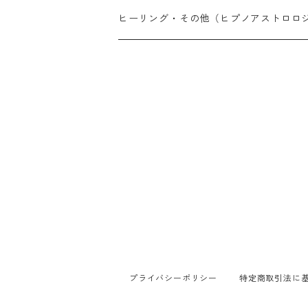
メール鑑定（PDF納品10〜14日）
オンライン鑑定（30分単位・予約制）
天然石アイテム
ヒーリング・その他（ヒプノアストロロ
対面鑑定（完全予約制）
メール鑑定（PDF納品 現在10〜14日）
パワーストーン心理鑑定
対面鑑定（完全予約制）
その他
プライバシーポリシー
特定商取引法に