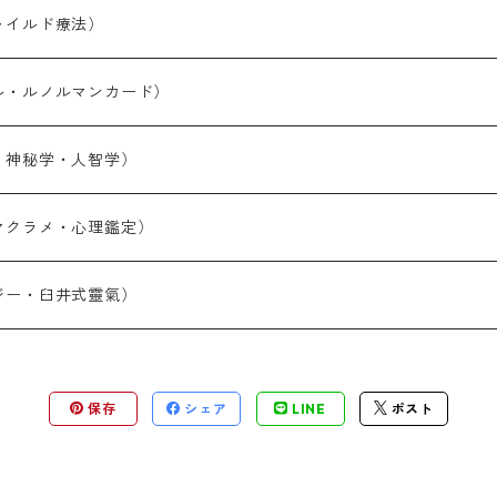
ャイルド療法）
ル・ルノルマンカード）
・神秘学・人智学）
）
マクラメ・心理鑑定）
ジー・臼井式靈氣）
保存
シェア
LINE
ポスト