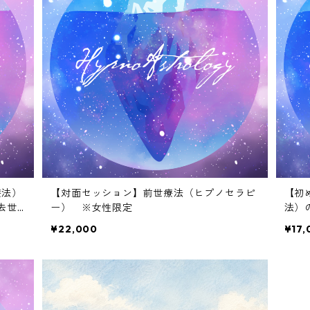
療法）
【対面セッション】前世療法（ヒプノセラピ
【初
去世
ー） ※女性限定
法）
¥22,000
¥17,