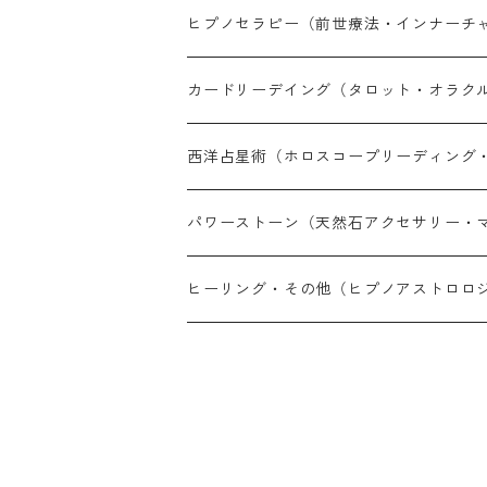
ヒプノセラピー（前世療法・インナーチ
対面セラピー（完全予約制）
カードリーデイング（タロット・オラク
オンラインセラピー（完全予約制）
LINE鑑定（30分単位・予約制）
西洋占星術（ホロスコープリーディング
オンライン通話鑑定（30分単位・予約制
LINE鑑定（30分単位・予約制）
パワーストーン（天然石アクセサリー・
メール鑑定（PDF納品10〜14日）
オンライン鑑定（30分単位・予約制）
天然石アイテム
ヒーリング・その他（ヒプノアストロロ
対面鑑定（完全予約制）
メール鑑定（PDF納品 現在10〜14日）
パワーストーン心理鑑定
対面鑑定（完全予約制）
その他