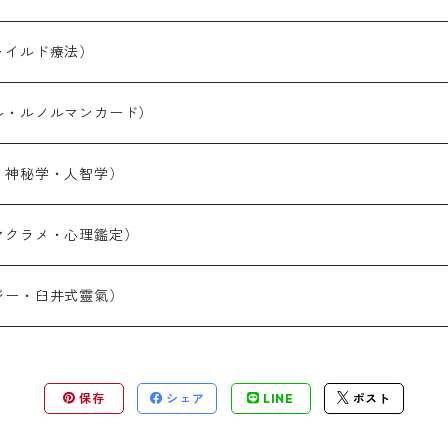
ャイルド療法）
ル・ルノルマンカード）
・神秘学・人智学）
）
マクラメ・心理鑑定）
ジー・臼井式靈氣）
保存
シェア
LINE
ポスト