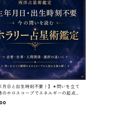
年月日と出生時刻不要！】✴︎問いを立て
時のホロスコープでエネルギーの起点と
の傾向を見る✴︎
800