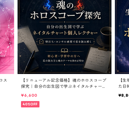
ロス
【リニューアル記念価格】魂のホロスコープ
【生
探究｜自分の出生図で学ぶネイタルチャート
た日
個人レクチャー
結果
¥6,600
¥8,
40%OFF