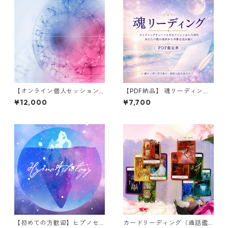
【オンライン個人セッション 6
【PDF納品】 魂リーディング
0分】ホロスコープ鑑定 〜魂
｜通常のネイタルでは届かな
¥12,000
¥7,700
の旅を知ろう〜
い魂の意識領域を読む鑑定書
【初めての方歓迎】ヒプノセ
カードリーディング（通話鑑