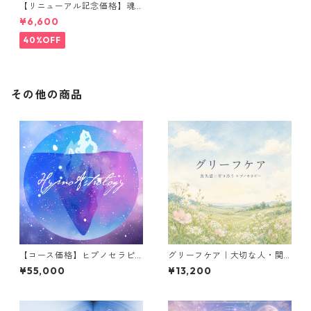
【リニューアル記念価格】魂
のホロスコープ探究｜自分の
¥6,600
出生図で学ぶネイタルチャー
ト個人レクチャー
40%OFF
その他の商品
【コース価格】ヒプノセラピ
グリーフケア｜大切な人・関
ー（前世療法）３回 → オリエ
係・時間への喪失感に寄り添
¥55,000
¥13,200
ンお試しから本格的な過去世
うヒプノセラピー
体験まで