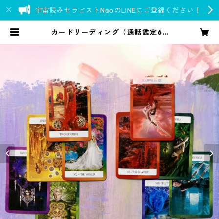
宇宙読みセラピストNaoのLINEにご登録ください！
カードリーディング（通話鑑定60
分） | Go over 777