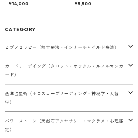
ラピー（インナーチャイルド
定30分）
¥14,000
¥5,500
療法）
CATEGORY
ヒプノセラピー（前世療法・インナーチャイルド療法）
対面セラピー（完全予約制）
カードリーデイング（タロット・オラクル・ルノルマンカ
ード）
オンラインセラピー（完全予約制）
LINE鑑定（30分単位・予約制）
西洋占星術（ホロスコープリーディング・神秘学・人智
学）
オンライン通話鑑定（30分単位・予約制）
LINE鑑定（30分単位・予約制）
パワーストーン（天然石アクセサリー・マクラメ・心理鑑
定）
メール鑑定（PDF納品10〜14日）