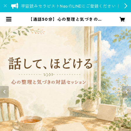
宇宙読みセラピストNaoのLINEにご登録ください！
【通話50分】心の整理と気づきの対
話セッション｜占術を用いない傾
聴・追加相談にも | Go over 777