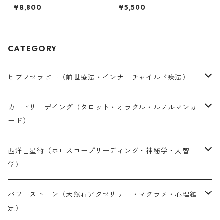
要！】✴︎問いを立てた日時のホ
定30分）
¥8,800
¥5,500
ロスコープでエネルギーの起
点と結果の傾向を見る✴︎
CATEGORY
ヒプノセラピー（前世療法・インナーチャイルド療法）
対面セラピー（完全予約制）
カードリーデイング（タロット・オラクル・ルノルマンカ
ード）
オンラインセラピー（完全予約制）
LINE鑑定（30分単位・予約制）
西洋占星術（ホロスコープリーディング・神秘学・人智
学）
オンライン通話鑑定（30分単位・予約制）
LINE鑑定（30分単位・予約制）
パワーストーン（天然石アクセサリー・マクラメ・心理鑑
定）
メール鑑定（PDF納品10〜14日）