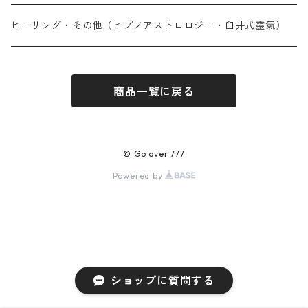
オンライン鑑定（30分単位・予約制）
天然石アイテム
ヒーリング・その他（ヒプノアストロロジー・臼井式靈氣）
対面鑑定（完全予約制）
メール鑑定（PDF納品 現在10〜14日）
パワーストーン心理鑑定
対面鑑定（完全予約制）
商品一覧に戻る
その他
© Go over 777
Powered by
ショップに質問する