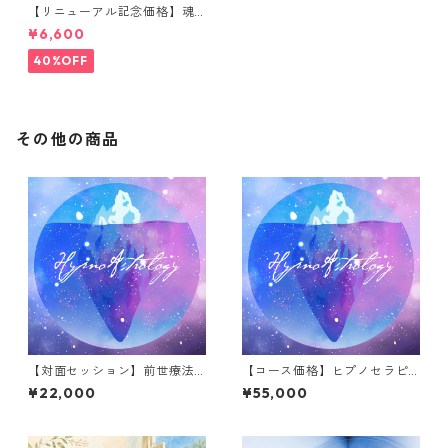
【リニューアル記念価格】魂
のホロスコープ探究｜自分の
¥6,600
出生図で学ぶネイタルチャー
ト個人レクチャー
40%OFF
その他の商品
【対面セッション】前世療法
【コース価格】ヒプノセラピ
（ヒプノセラピー） ※女性
ー（前世療法）３回 → オリエ
¥22,000
¥55,000
限定
ンお試しから本格的な過去世
体験まで