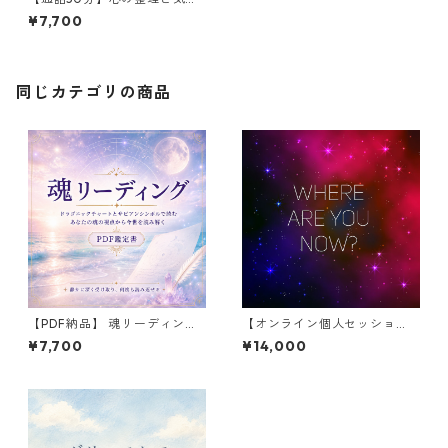
きの対話セッション｜占術を
¥7,700
用いない傾聴・追加相談にも
同じカテゴリの商品
【PDF納品】 魂リーディング
【オンライン個人セッショ
｜通常のネイタルでは届かな
ン】ツインレイとは？ 〜魂の
¥7,700
¥14,000
い魂の意識領域を読む鑑定書
旅から知るパートナーシップ
と宇宙の法則〜