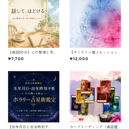
【通話50分】心の整理と気づ
【オンライン個人セッション 6
きの対話セッション｜占術を
0分】ホロスコープ鑑定 〜魂
¥7,700
¥12,000
用いない傾聴・追加相談にも
の旅を知ろう〜
【生年月日と出生時刻不
カードリーディング（通話鑑