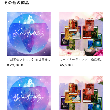
その他の商品
【対面セッション】前世療法
カードリーディング（通話鑑
（ヒプノセラピー） ※女性
定30分）
¥22,000
¥5,500
限定