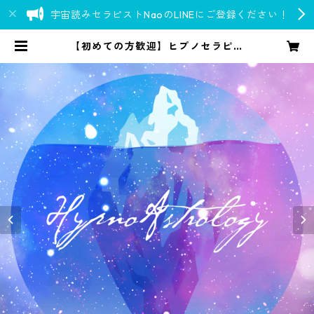
宇宙読みセラピストNaoのLINEにご登録ください！
【初めての方歓迎】ヒプノセラピー
（インナーチャイルド療法） | Go o
ver 777