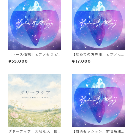
【コース価格】ヒプノセラピ
【初めての方専用】ヒプノセ
ー（前世療法）３回 → オリエ
ラピー（前世療法）のオリエ
¥55,000
¥17,000
ンお試しから本格的な過去世
ンとお試し体験
体験まで
グリーフケア｜大切な人・関
【対面セッション】前世療法