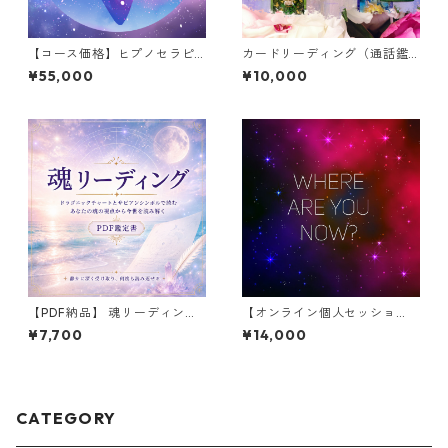
【コース価格】ヒプノセラピ
カードリーディング（通話鑑
ー（前世療法）３回 → オリエ
定60分）
¥55,000
¥10,000
ンお試しから本格的な過去世
体験まで
【PDF納品】 魂リーディング
【オンライン個人セッショ
｜通常のネイタルでは届かな
ン】ツインレイとは？ 〜魂の
¥7,700
¥14,000
い魂の意識領域を読む鑑定書
旅から知るパートナーシップ
と宇宙の法則〜
CATEGORY