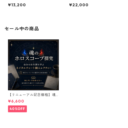
係・時間への喪失感に寄り添
（ヒプノセラピー） ※女性
¥13,200
¥22,000
うヒプノセラピー
限定
セール中の商品
【リニューアル記念価格】魂
のホロスコープ探究｜自分の
¥6,600
出生図で学ぶネイタルチャー
ト個人レクチャー
40%OFF