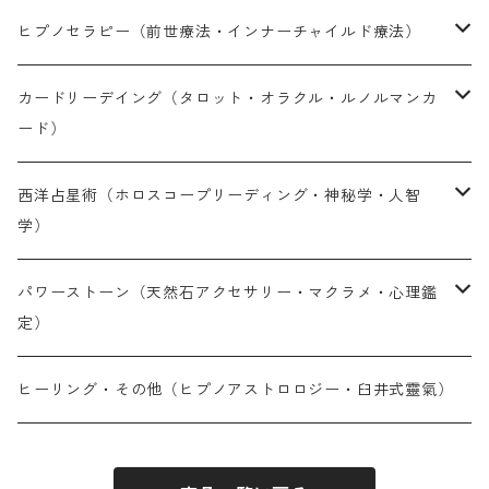
ヒプノセラピー（前世療法・インナーチャイルド療法）
対面セラピー（完全予約制）
カードリーデイング（タロット・オラクル・ルノルマンカ
ード）
オンラインセラピー（完全予約制）
LINE鑑定（30分単位・予約制）
西洋占星術（ホロスコープリーディング・神秘学・人智
学）
オンライン通話鑑定（30分単位・予約制）
LINE鑑定（30分単位・予約制）
パワーストーン（天然石アクセサリー・マクラメ・心理鑑
定）
メール鑑定（PDF納品10〜14日）
オンライン鑑定（30分単位・予約制）
天然石アイテム
ヒーリング・その他（ヒプノアストロロジー・臼井式靈氣）
対面鑑定（完全予約制）
メール鑑定（PDF納品 現在10〜14日）
パワーストーン心理鑑定