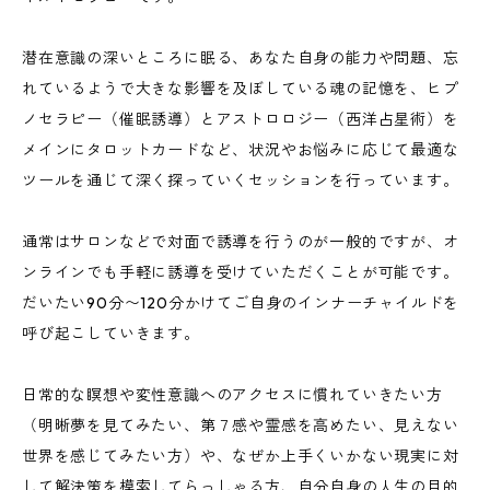
潜在意識の深いところに眠る、あなた自身の能力や問題、忘
れているようで大きな影響を及ぼしている魂の記憶を、ヒプ
ノセラピー（催眠誘導）とアストロロジー（西洋占星術）を
メインにタロットカードなど、状況やお悩みに応じて最適な
ツールを通じて深く探っていくセッションを行っています。
通常はサロンなどで対面で誘導を行うのが一般的ですが、オ
ンラインでも手軽に誘導を受けていただくことが可能です。
だいたい90分〜120分かけてご自身のインナーチャイルドを
呼び起こしていきます。
日常的な瞑想や変性意識へのアクセスに慣れていきたい方
（明晰夢を見てみたい、第７感や霊感を高めたい、見えない
世界を感じてみたい方）や、なぜか上手くいかない現実に対
して解決策を模索してらっしゃる方、自分自身の人生の目的